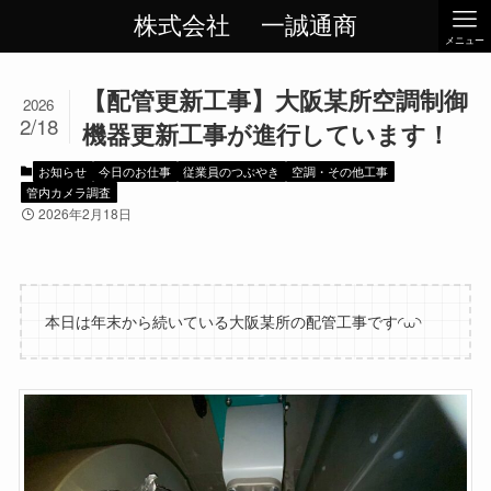
株式会社 一誠通商
メニュー
【配管更新工事】大阪某所空調制御
2026
2/18
機器更新工事が進行しています！
お知らせ
今日のお仕事
従業員のつぶやき
空調・その他工事
管内カメラ調査
2026年2月18日
本日は年末から続いている大阪某所の配管工事です◜⩊◝